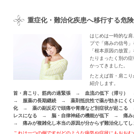
重症化・難治化疾患へ移行する危
はじめは一時的な肩
プで「痛みの信号」
「根本原因の放置」
たりまったく別の症
かってきました。
たとえば首・肩こり
紹介します。
首・肩こり、筋肉の過緊張 → 血流の低下（滞り）
→ 服薬の長期継続 → 薬剤抵抗性で薬が効きにくく
化 → 薬の副反応で頭痛や胃痛など別症状が起こる 
レスになる → 脳・自律神経の機能が低下 → 痛
→ 痛みが複雑化し本当の原因が分からず難治化してし
これは一つの例ですがどのような病気や症状にもおおむ