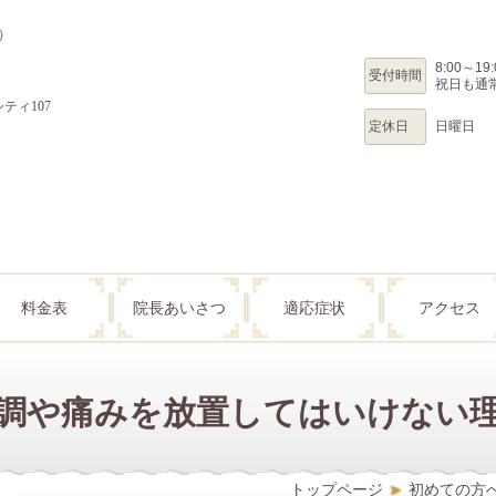
）
8:00～19:
受付時間
祝日も通
シティ107
定休日
日曜日
料金表
院長あいさつ
適応症状
アクセス
調や痛みを放置してはいけない
トップページ
初めての方