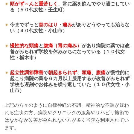
頭がず～んと重苦しく
、常に薬を飲んでやり過ごしてい
る（５０代女性・壬生町）
今までずっと
首のはり
・
痛み
がありどうやっても治らな
い（４０代女性・小山市）
慢性的な頭痛
と
腹痛（胃の痛み）
があり病院の薬では改
善がみられず学校を休みがちになっている（１０代女
性・栃木市）
起立性調節障害
で
朝起きられず
、
頭痛
、
腹痛
が慢性的に
起こり病院の薬を６カ月以上服用するが改善がみられず
学校も遅刻やお休みを繰り返していた（１０代女性・小
山市）
上記の方々のように自律神経の不調、精神的な不調が疑わ
れる症状の方、病院やクリニックの服薬やリハビリ施術で
はなかなか改善がみられない方が多く当院を利用されてい
ます。