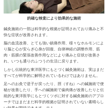
的確な検査により効果的な施術
鍼灸施術の一部は科学的な根拠が証明されており痛みと不
快な症状が改善されます。
脳の血流改善、とても強い鎮痛作用、様々なホルモンによ
り脳と心が安らぎ心身が回復、自律神経の調整作用、筋
肉・筋膜の緊張改善作用などにより痛みと症状が改善さ
れ、いつも通りのふつうの生活に戻ります。
しかし伝統的な東洋医学にもとづく鍼灸施術は、実はまだ
すべてが科学的に解明されているわけではありません。
足へのお灸で逆子が戻ったり、脛（すね）への鍼施術で便
秘が改善したり、手への鍼施術で歯肉痛が改善したりと伝
統的な東洋医学にもとづくツボに対する鍼灸施術のアプロ
ーチではまだまだ科学的根拠が証明されていない素晴らし
い効果が期待できます。※１