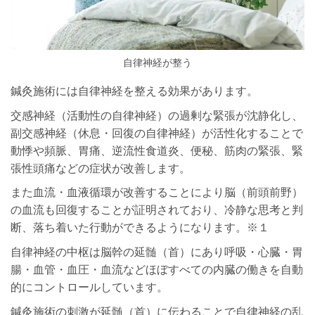
自律神経が整う
鍼灸施術には自律神経を整える効果があります。
交感神経（活動性の自律神経）の過剰な緊張が沈静化し、
副交感神経（休息・回復の自律神経）が活性化することで
動悸や頻脈、胃痛、逆流性食道炎、便秘、筋肉の緊張、緊
張性頭痛などの症状が改善します。
また血流・血液循環が改善することにより脳（前頭前野）
の血流も回復することが証明されており、冷静な思考と判
断、落ち着いた行動ができるようになります。※１
自律神経の中枢は脳幹の延髄（首）にあり呼吸・心臓・胃
腸・血管・血圧・血流などほぼすべての内臓の働きを自動
的にコントロールしています。
鍼灸施術の刺激が延髄（首）に伝わることで自律神経の乱