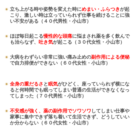
立ち上がる時や姿勢を変えた時に
めまい・ふらつき
が起
こり、激しい時は立っていられず仕事を続けることに強
い不安がある（４０代男性・小山市）
ほぼ毎日起こる
慢性的な頭痛
に悩まされ薬を多く飲んで
も治らなず、
吐き気
が起こる（３０代女性・小山市）
大病をわずらい非常に強い痛み止めの
副作用による便秘
で自力排便ができない（６０代女性・小山市）
全身の重だるさ
と
眠気
がひどく、座っていられず横にな
ると何時間でも眠ってしまい普通の生活ができなくなっ
てしまった（７０代男性・小山市）
不安感が強く、薬の副作用でソワソワ
してしまい仕事や
家事に集中できず落ち着いて生活できず、どうしていい
か分からない（６０代女性・小山市）