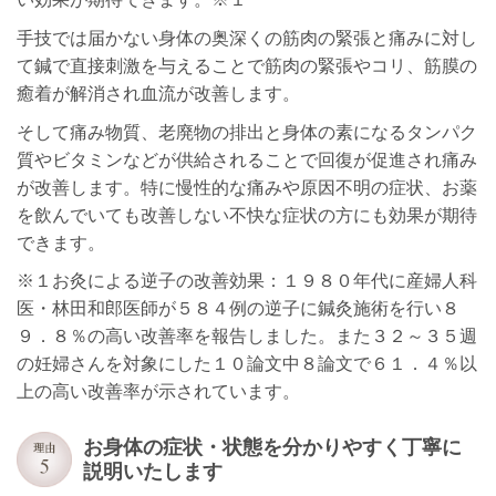
手技では届かない身体の奥深くの筋肉の緊張と痛みに対し
て鍼で直接刺激を与えることで筋肉の緊張やコリ、筋膜の
癒着が解消され血流が改善します。
そして痛み物質、老廃物の排出と身体の素になるタンパク
質やビタミンなどが供給されることで回復が促進され痛み
が改善します。特に慢性的な痛みや原因不明の症状、お薬
を飲んでいても改善しない不快な症状の方にも効果が期待
できます。
※１お灸による逆子の改善効果：１９８０年代に産婦人科
医・林田和郎医師が５８４例の逆子に鍼灸施術を行い８
９．８％の高い改善率を報告しました。また３２～３５週
の妊婦さんを対象にした１０論文中８論文で６１．４％以
上の高い改善率が示されています。
お身体の症状・状態を分かりやすく丁寧に
説明いたします